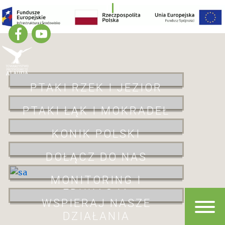
PTAKI RZEK I JEZIOR
PTAKI ŁĄK I MOKRADEŁ
KONIK POLSKI
DOŁĄCZ DO NAS
MONITORING I
EDUKACJA
WSPIERAJ NASZE
DZIAŁANIA