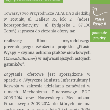
Towarzystwo Przyrodnicze ALAUDA z siedzibą
w Toruniu, ul. Hallera 35, lok. 2 (adres
korespondencyjny: ul. Bydgoska 1, 87-100
Toruń) zaprasza do złożenia oferty na:
pozostałe
projekty
realizację filmu przyrodniczego
prezentującego założenia projektu „Ptasie
Wyspy – czynna ochrona ptaków
siewkowych
(
Charadriiformes
) w najważniejszych ostojach
gatunków”.
Zapytanie ofertowe jest sporządzone w
oparciu o
„
Wytyczne Ministra Infrastruktury i
Rozwoju w zakresie udzielania zamówień w
ramach Mechanizmu Finansowego EOG
2009-2014 oraz Norweskiego Mechanizmu
Finansowego 2009-2014, do których nie ma
zastosowania ustawa z dnia 29 stycznia 2004