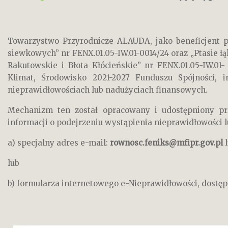
Towarzystwo Przyrodnicze ALAUDA, jako beneficjent pr
siewkowych” nr FENX.01.05-IW.01-0014/24 oraz „Ptasie ł
Rakutowskie i Błota Kłócieńskie” nr FENX.01.05-IW.01
Klimat, Środowisko 2021-2027 Funduszu Spójności, 
nieprawidłowościach lub nadużyciach finansowych.
Mechanizm ten został opracowany i udostępniony prz
informacji o podejrzeniu wystąpienia nieprawidłowości 
a) specjalny adres e-mail:
rownosc.feniks@mfipr.gov.pl
lub
b) formularza internetowego e-Nieprawidłowości, dostę