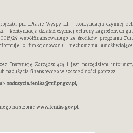
ojektu pn. „Ptasie Wyspy III – kontynuacja czynnej och
ąki – kontynuacja działań czynnej ochrony zagrożonych ga
- 0015/24 współfinansowanego ze środków programu Fundu
informuje o funkcjonowaniu mechanizmu umożliwiające
ez Instytucję Zarządzającą i jest narzędziem informa
lub nadużycia finansowego w szczególności poprzez:
lub
naduzycia.feniks@mfipr.gov.pl
,
pnego na stronie
www.feniks.gov.pl
.