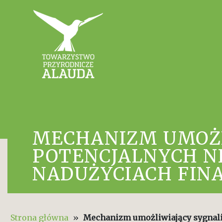
MECHANIZM UMOŻL
POTENCJALNYCH N
NADUŻYCIACH FINA
Strona główna
»
Mechanizm umożliwiający sygnali