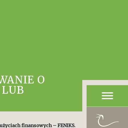
WANIE O
 LUB
użyciach finansowych – FENIKS.