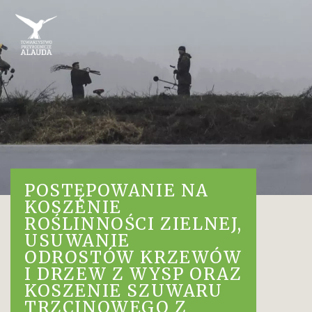
POSTĘPOWANIE NA
KOSZENIE
ROŚLINNOŚCI ZIELNEJ,
USUWANIE
ODROSTÓW KRZEWÓW
I DRZEW Z WYSP ORAZ
KOSZENIE SZUWARU
TRZCINOWEGO Z