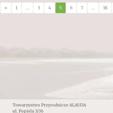
«
1
…
3
4
5
6
7
…
18
Towarzystwo Przyrodnicze ALAUDA
ul. Popiela 3/36