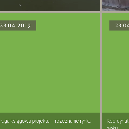
23.04.2019
23.0
ługa księgowa projektu – rozeznanie rynku
Koordynat
rynku