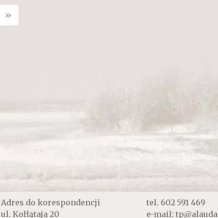
»
Adres do korespondencji
tel.
602 591 469
ul. Kołłątaja 20
e-mail:
tp@alauda