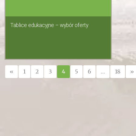
Tablice edukacyjne – wybór oferty
«
1
2
3
4
5
6
…
18
»