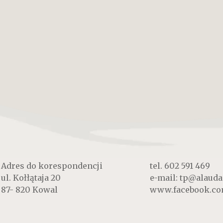
Adres do korespondencji
tel.
602 591 469
ul. Kołłątaja 20
e-mail:
tp@alauda
87- 820 Kowal
www.facebook.c