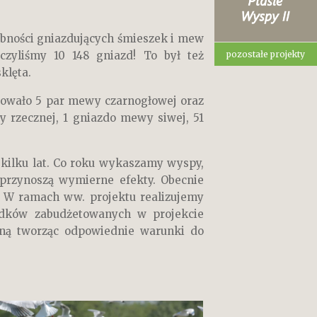
bności gniazdujących śmieszek i mew
pozostałe projekty
czyliśmy 10 148 gniazd! To był też
klęta.
dowało 5 par mewy czarnogłowej oraz
 rzecznej, 1 gniazdo mewy siwej, 51
kilku lat. Co roku wykaszamy wyspy,
 przynoszą wymierne efekty. Obecnie
 W ramach ww. projektu realizujemy
rodków zabudżetowanych w projekcie
lną tworząc odpowiednie warunki do