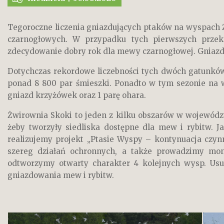
Tegoroczne liczenia gniazdujących ptaków na wyspach 
czarnogłowych. W przypadku tych pierwszych przekr
zdecydowanie dobry rok dla mewy czarnogłowej. Gniazda 
Dotychczas rekordowe liczebności tych dwóch gatunkó
ponad 8 800 par śmieszki. Ponadto w tym sezonie na 
gniazd krzyżówek oraz 1 parę ohara.
Żwirownia Skoki to jeden z kilku obszarów w wojewódz
żeby tworzyły siedliska dostępne dla mew i rybitw. J
realizujemy projekt „Ptasie Wyspy – kontynuacja czy
szereg działań ochronnych, a także prowadzimy mon
odtworzymy otwarty charakter 4 kolejnych wysp. Usu
gniazdowania mew i rybitw.