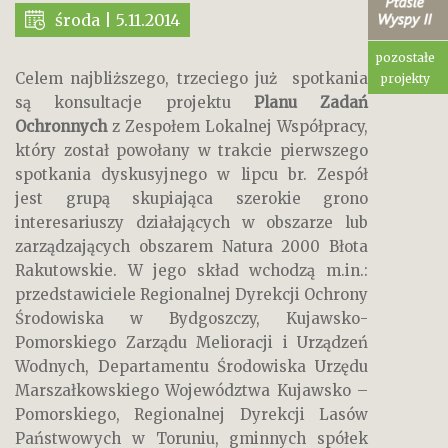
środa | 5.11.2014
pozostałe
Celem najbliższego, trzeciego już spotkania
projekty
są konsultacje projektu
Planu Zadań
Ochronnych
z Zespołem Lokalnej Współpracy,
który został powołany w trakcie pierwszego
spotkania dyskusyjnego w lipcu br. Zespół
jest grupą skupiająca szerokie grono
interesariuszy działających w obszarze lub
zarządzających obszarem Natura 2000 Błota
Rakutowskie. W jego skład wchodzą m.in.:
przedstawiciele Regionalnej Dyrekcji Ochrony
Środowiska w Bydgoszczy, Kujawsko-
Pomorskiego Zarządu Melioracji i Urządzeń
Wodnych, Departamentu Środowiska Urzędu
Marszałkowskiego Województwa Kujawsko –
Pomorskiego, Regionalnej Dyrekcji Lasów
Państwowych w Toruniu, gminnych spółek